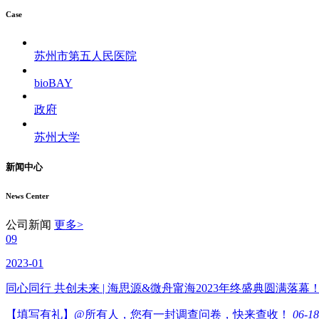
Case
苏州市第五人民医院
bioBAY
政府
苏州大学
新闻
中心
News Center
公司新闻
更多>
09
2023-01
同心同行 共创未来 | 海思源&微舟甯海2023年终盛典圆满落幕
【填写有礼】@所有人，您有一封调查问卷，快来查收！
06-1