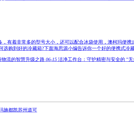
备，有着非常多的型号大小，还可以配合冰袋使用，澳柯玛便携
何选购到好的冷藏箱?下面海思源小编告诉你一个好的便携式冷
链物流的智慧升级之路
06-15
洁净工作台：守护精密与安全的 "无
玛
施都凯
苏州道可